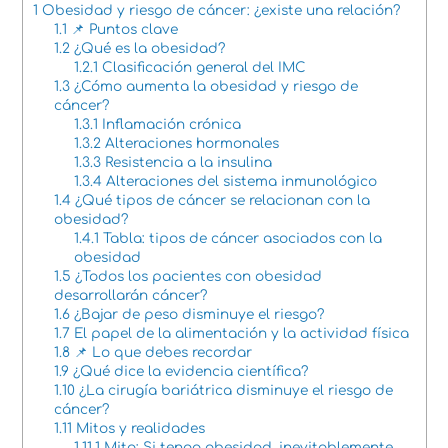
1
Obesidad y riesgo de cáncer: ¿existe una relación?
1.1
📌 Puntos clave
1.2
¿Qué es la obesidad?
1.2.1
Clasificación general del IMC
1.3
¿Cómo aumenta la obesidad y riesgo de
cáncer?
1.3.1
Inflamación crónica
1.3.2
Alteraciones hormonales
1.3.3
Resistencia a la insulina
1.3.4
Alteraciones del sistema inmunológico
1.4
¿Qué tipos de cáncer se relacionan con la
obesidad?
1.4.1
Tabla: tipos de cáncer asociados con la
obesidad
1.5
¿Todos los pacientes con obesidad
desarrollarán cáncer?
1.6
¿Bajar de peso disminuye el riesgo?
1.7
El papel de la alimentación y la actividad física
1.8
📌 Lo que debes recordar
1.9
¿Qué dice la evidencia científica?
1.10
¿La cirugía bariátrica disminuye el riesgo de
cáncer?
1.11
Mitos y realidades
1.11.1
Mito: Si tengo obesidad, inevitablemente