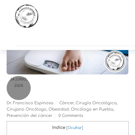
24 JUNIO,
2026
Dr. Francisco Espinosa
Cáncer
,
Cirugía Oncológica
,
Cirujano Oncólogo
,
Obesidad
,
Oncólogo en Puebla
,
Prevención del cáncer
0 Comments
Indice
[
Ocultar
]