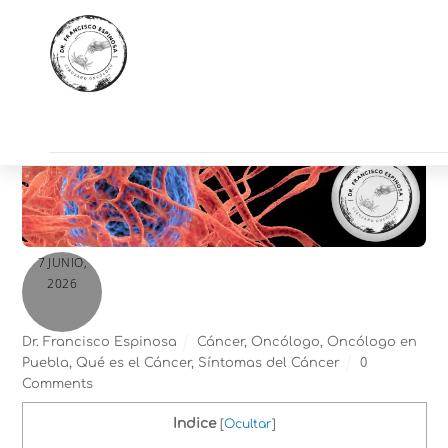
7 JUNIO,
2026
Dr. Francisco Espinosa
Cáncer
,
Oncólogo
,
Oncólogo en
Puebla
,
Qué es el Cáncer
,
Síntomas del Cáncer
0
Comments
Indice
[
Ocultar
]