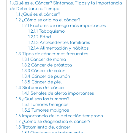
1
¿Qué es el Cáncer? Síntomas, Tipos y la Importancia
de Detectarlo a Tiempo
1.1
¿Qué es el cáncer?
1.2
¿Cómo se origina el cáncer?
1.2.1
Factores de riesgo más importantes
1.2.1.1
Tabaquismo
1.2.1.2
Edad
1.2.1.3
Antecedentes familiares
1.2.1.4
Alimentación y hábitos
1.3
Tipos de cáncer más frecuentes
1.3.1
Cáncer de mama
1.3.2
Cáncer de próstata
1.3.3
Cáncer de colon
1.3.4
Cáncer de pulmón
1.3.5
Cáncer de piel
1.4
Síntomas del cáncer
1.4.1
Señales de alerta importantes
1.5
¿Qué son los tumores?
1.5.1
Tumores benignos
1.5.2
Tumores malignos
1.6
Importancia de la detección temprana
1.7
¿Cómo se diagnostica el cáncer?
1.8
Tratamiento del cáncer
1.8.1
Opciones de tratamiento